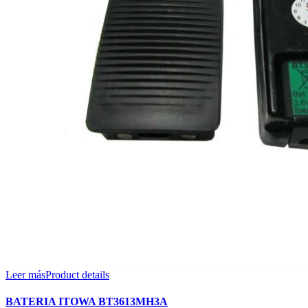
Leer más
Product details
BATERIA ITOWA BT3613MH3A