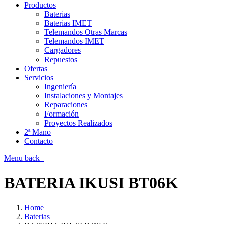
Productos
Baterias
Baterias IMET
Telemandos Otras Marcas
Telemandos IMET
Cargadores
Repuestos
Ofertas
Servicios
Ingeniería
Instalaciones y Montajes
Reparaciones
Formación
Proyectos Realizados
2ª Mano
Contacto
Menu
back
BATERIA IKUSI BT06K
Home
Baterias
BATERIA IKUSI BT06K