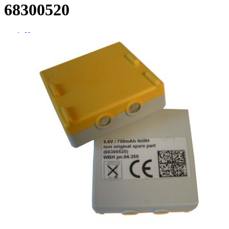
68300520
Home
Baterias
BATERIA HETRONIC 68300520