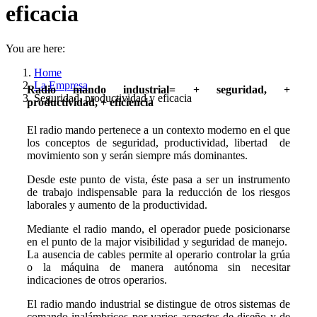
eficacia
You are here:
Home
La Empresa
Radio mando industrial= + seguridad, +
Seguridad, productividad y eficacia
productividad, + eficiencia
El radio mando pertenece a un contexto moderno en el que
los conceptos de seguridad, productividad, libertad de
movimiento son y serán siempre más dominantes.
Desde este punto de vista, éste pasa a ser un instrumento
de trabajo indispensable para la reducción de los riesgos
laborales y aumento de la productividad.
Mediante el radio mando, el operador puede posicionarse
en el punto de la major visibilidad y seguridad de manejo.
La ausencia de cables permite al operario controlar la grúa
o la máquina de manera autónoma sin necesitar
indicaciones de otros operarios.
El radio mando industrial se distingue de otros sistemas de
comando inalámbricos por varios aspectos de diseño y de