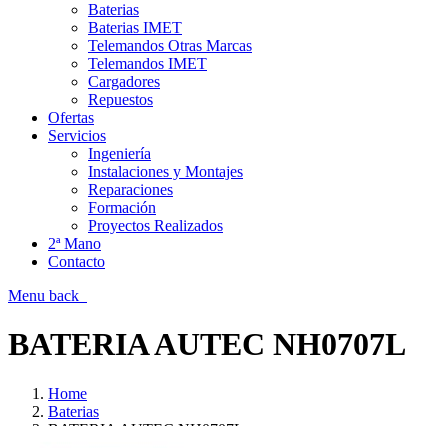
Baterias
Baterias IMET
Telemandos Otras Marcas
Telemandos IMET
Cargadores
Repuestos
Ofertas
Servicios
Ingeniería
Instalaciones y Montajes
Reparaciones
Formación
Proyectos Realizados
2ª Mano
Contacto
Menu
back
BATERIA AUTEC NH0707L
Home
Baterias
BATERIA AUTEC NH0707L