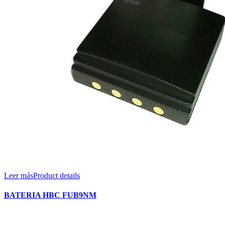
Leer más
Product details
BATERIA HBC FUB9NM