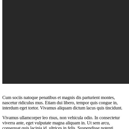
Cum sociis natoque penatibus et magnis dis parturient montes,
nascetur ridiculus mus. Etiam dui libero, tempor quis congue in,
interdum eget tortor. Vivamus aliquam dictum lacus quis tincidunt.
Vivamus ullamcorper leo risus, non vehicula odio. In consectetur
viverra ante, eget vulputate magna aliquam in. Ut sem arcu,
consequat quis lacinia id, ultrices in felis. Suspendisse potenti.