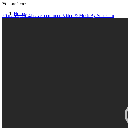
You are here:
Home
26 marzo, 2014
Leave a comment
Video & Music
By
Sebastian
Video & Music
Mobile music app