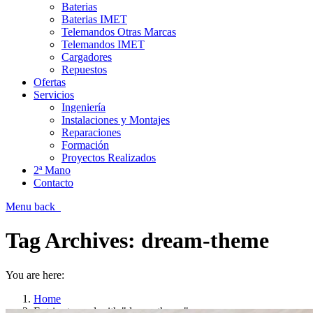
Baterias
Baterias IMET
Telemandos Otras Marcas
Telemandos IMET
Cargadores
Repuestos
Ofertas
Servicios
Ingeniería
Instalaciones y Montajes
Reparaciones
Formación
Proyectos Realizados
2ª Mano
Contacto
Menu
back
Tag Archives:
dream-theme
You are here:
Home
Entries tagged with "dream-theme"