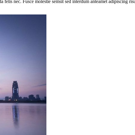
da felis nec. Fusce molestie semsit sed interdum anteamet adipiscing ris