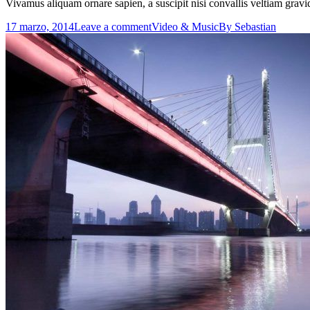
Vivamus aliquam ornare sapien, a suscipit nisi convallis veltiam gravi
17 marzo, 2014
Leave a comment
Video & Music
By
Sebastian