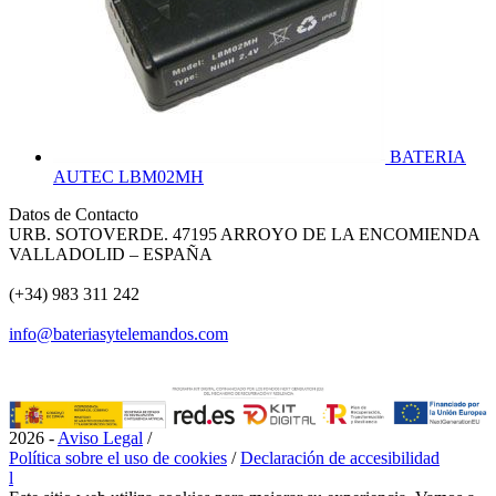
BATERIA
AUTEC LBM02MH
Datos de Contacto
URB. SOTOVERDE. 47195 ARROYO DE LA ENCOMIENDA
VALLADOLID – ESPAÑA
(+34) 983 311 242
info@bateriasytelemandos.com
2026 -
Aviso Legal
/
Política sobre el uso de cookies
/
Declaración de accesibilidad
l