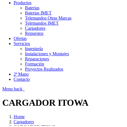
Productos
Baterias
Baterias IMET
Telemandos Otras Marcas
Telemandos IMET
Cargadores
Repuestos
Ofertas
Servicios
Ingeniería
Instalaciones y Montajes
Reparaciones
Formación
Proyectos Realizados
2ª Mano
Contacto
Menu
back
CARGADOR ITOWA
Home
Cargadores
CARGADOR ITOWA