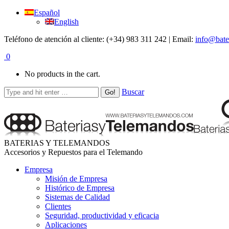
Español
English
Teléfono de atención al cliente: (+34) 983 311 242 | Email:
info@bate
0
No products in the cart.
Buscar
BATERIAS Y TELEMANDOS
Accesorios y Repuestos para el Telemando
Empresa
Misión de Empresa
Histórico de Empresa
Sistemas de Calidad
Clientes
Seguridad, productividad y eficacia
Aplicaciones