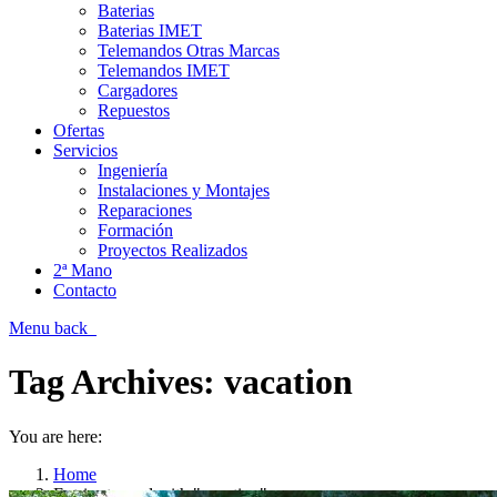
Baterias
Baterias IMET
Telemandos Otras Marcas
Telemandos IMET
Cargadores
Repuestos
Ofertas
Servicios
Ingeniería
Instalaciones y Montajes
Reparaciones
Formación
Proyectos Realizados
2ª Mano
Contacto
Menu
back
Tag Archives:
vacation
You are here:
Home
Entries tagged with "vacation"