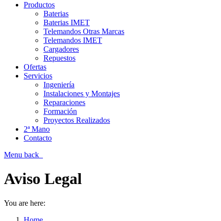
Productos
Baterias
Baterias IMET
Telemandos Otras Marcas
Telemandos IMET
Cargadores
Repuestos
Ofertas
Servicios
Ingeniería
Instalaciones y Montajes
Reparaciones
Formación
Proyectos Realizados
2ª Mano
Contacto
Menu
back
Aviso Legal
You are here:
Home