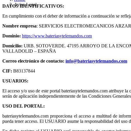
Aviso Legal
DATOS IDENTIFICATIVOS:
En cumplimiento con el deber de información a continuación se refleja
Nombre empresa
:
SERVICIOS ELECTROMECANICOS ARZAR
Dominio:
https://www.bateriasytelemandos.com
Domicilio:
URB. SOTOVERDE. 47195 ARROYO DE LA ENC
VALLADOLID – ESPAÑA
Correo electrónico de contacto:
info@bateriasytelemandos.com
CIF:
B83137844
USUARIOS:
El acceso y/o uso de este portal bateriasytelemandos.com atribuye l
serán de aplicación independientemente de las Condiciones Generales
USO DEL PORTAL:
bateriasytelemandos.com proporciona el acceso a multitud de info
pueda tener acceso. El USUARIO asume la responsabilidad del uso del 