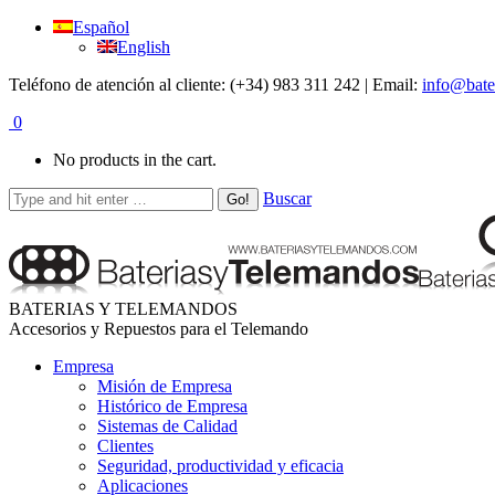
Español
English
Teléfono de atención al cliente: (+34) 983 311 242 | Email:
info@bate
0
No products in the cart.
Buscar
BATERIAS Y TELEMANDOS
Accesorios y Repuestos para el Telemando
Empresa
Misión de Empresa
Histórico de Empresa
Sistemas de Calidad
Clientes
Seguridad, productividad y eficacia
Aplicaciones