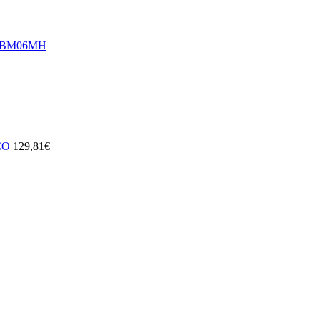
MBM06MH
CO
129,81
€