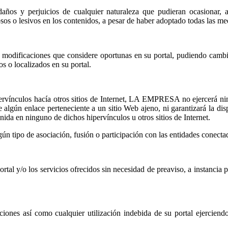
 y perjuicios de cualquier naturaleza que pudieran ocasionar, a tí
osos o lesivos en los contenidos, a pesar de haber adoptado todas las med
odificaciones que considere oportunas en su portal, pudiendo cambiar,
s o localizados en su portal.
rvínculos hacía otros sitios de Internet, LA EMPRESA no ejercerá nin
n enlace perteneciente a un sitio Web ajeno, ni garantizará la disponi
nida en ninguno de dichos hipervínculos u otros sitios de Internet.
ún tipo de asociación, fusión o participación con las entidades conecta
al y/o los servicios ofrecidos sin necesidad de preaviso, a instancia p
nes así como cualquier utilización indebida de su portal ejerciendo 