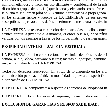
En dicho registro el USUARIO será responsable de aportar informac
comprometiéndose a hacer un uso diligente y confidencial de la m
discusión o grupos de noticias) que bateriasytelemandos.com ofrece a tra
la buena fe y al orden público; (ii) difundir contenidos o propaganda 
en los sistemas físicos y lógicos de LA EMPRESA, de sus proveedor
susceptibles de provocar los daños anteriormente mencionados; (iv) int
LA EMPRESA se reserva el derecho de retirar todos aquellos comentar
atenten contra la juventud o la infancia, el orden o la seguridad p
vertidas por los usuarios a través de los foros, chats, u otras herramien
PROPIEDAD INTELECTUAL E INDUSTRIAL:
LA EMPRESA por sí o como cesionaria, es titular de todos los derecho
sonido, audio, vídeo, software o textos; marcas o logotipos, combina
uso, etc.), titularidad de LA EMPRESA.
Todos los derechos reservados. En virtud de lo dispuesto en los art
comunicación pública, incluida su modalidad de puesta a disposición, d
autorización de LA EMPRESA.
El USUARIO se compromete a respetar los derechos de Propiedad Int
El USUARIO deberá abstenerse de suprimir, alterar, eludir o manipul
EXCLUSIÓN DE GARANTÍAS Y RESPONSABILIDAD: