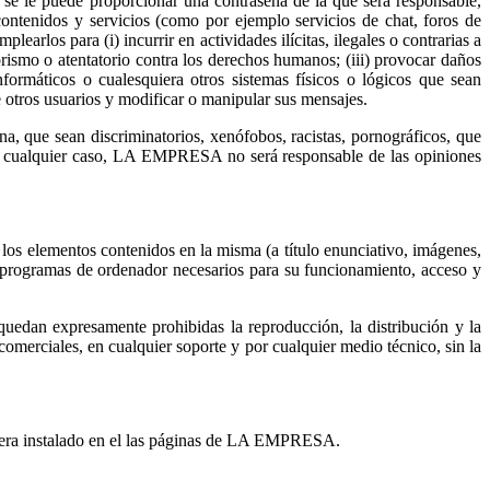
e le puede proporcionar una contraseña de la que será responsable,
tenidos y servicios (como por ejemplo servicios de chat, foros de
earlos para (i) incurrir en actividades ilícitas, ilegales o contrarias a
rorismo o atentatorio contra los derechos humanos; (iii) provocar daños
ormáticos o cualesquiera otros sistemas físicos o lógicos que sean
de otros usuarios y modificar o manipular sus mensajes.
, que sean discriminatorios, xenófobos, racistas, pornográficos, que
. En cualquier caso, LA EMPRESA no será responsable de las opiniones
los elementos contenidos en la misma (a título enunciativo, imágenes,
s, programas de ordenador necesarios para su funcionamiento, acceso y
quedan expresamente prohibidas la reproducción, la distribución y la
comerciales, en cualquier soporte y por cualquier medio técnico, sin la
viera instalado en el las páginas de LA EMPRESA.