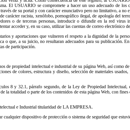
ión veraz y lícita. Como consecuencia de este registro, al USUARIO s
isma. El USUARIO se compromete a hacer un uso adecuado de los con
vés de su portal y con carácter enunciativo pero no limitativo, a no empl
de carácter racista, xenófobo, pornográfico ilegal, de apología del ter
es o de terceras personas, introducir o difundir en la red virus inf
entar acceder y, en su caso, utilizar las cuentas de correo electrónico 
ios y aportaciones que vulneren el respeto a la dignidad de la persona
ública o que, a su juicio, no resultaran adecuados para su publicación
tas de participación.
s de propiedad intelectual e industrial de su página Web, así como de 
ciones de colores, estructura y diseño, selección de materiales usado
ículos 8 y 32.1, párrafo segundo, de la Ley de Propiedad Intelectual, 
e la totalidad o parte de los contenidos de esta página Web, con fines 
electual e Industrial titularidad de LA EMPRESA.
ar cualquier dispositivo de protección o sistema de seguridad que estu